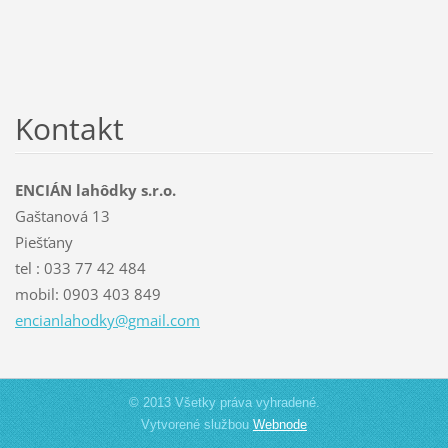
Kontakt
ENCIÁN lahôdky s.r.o.
Gaštanová 13
Piešťany
tel : 033 77 42 484
mobil: 0903 403 849
encianla
hodky@gm
ail.com
© 2013 Všetky práva vyhradené.
Vytvorené službou
Webnode